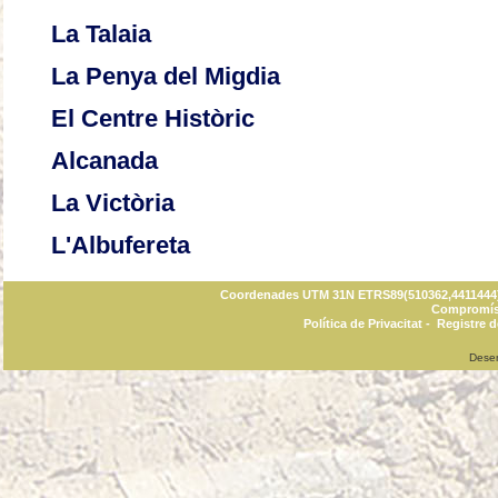
La Talaia
La Penya del Migdia
El Centre Històric
Alcanada
La Victòria
L'Albufereta
Coordenades UTM 31N ETRS89(510362,4411444) C
Compromís 
Política de Privacitat
-
Registre d
Dese