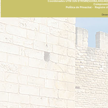
Coordenades UTM 31N ETRS89(510362,4411444) C
Compromís 
Política de Privacitat
-
Registre d
Dese