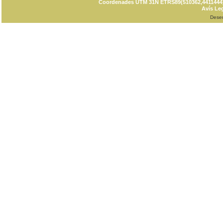
Coordenades UTM 31N ETRS89(510362,4411444) C
Avís Leg
Dese