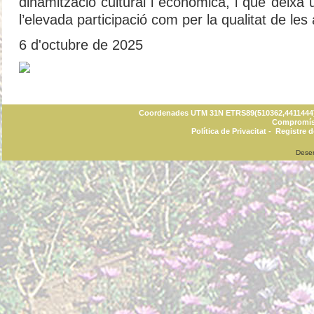
dinamització cultural i econòmica, i que deixa 
l’elevada participació com per la qualitat de les 
6 d'octubre de 2025
Coordenades UTM 31N ETRS89(510362,4411444) C
Compromís 
Política de Privacitat
-
Registre d
Dese